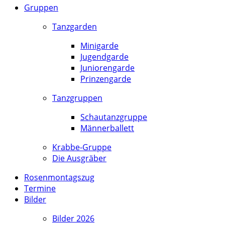
Gruppen
Tanzgarden
Minigarde
Jugendgarde
Juniorengarde
Prinzengarde
Tanzgruppen
Schautanzgruppe
Männerballett
Krabbe-Gruppe
Die Ausgräber
Rosenmontagszug
Termine
Bilder
Bilder 2026