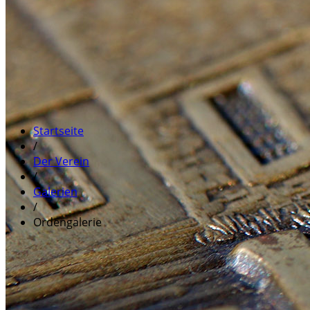
Startseite
/
Der Verein
/
Galerien
/
Ordengalerie