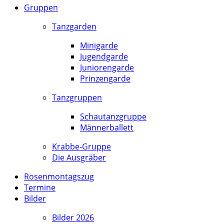
Gruppen
Tanzgarden
Minigarde
Jugendgarde
Juniorengarde
Prinzengarde
Tanzgruppen
Schautanzgruppe
Männerballett
Krabbe-Gruppe
Die Ausgräber
Rosenmontagszug
Termine
Bilder
Bilder 2026