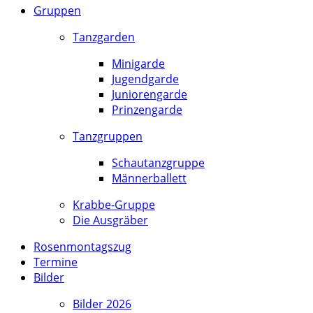
Gruppen
Tanzgarden
Minigarde
Jugendgarde
Juniorengarde
Prinzengarde
Tanzgruppen
Schautanzgruppe
Männerballett
Krabbe-Gruppe
Die Ausgräber
Rosenmontagszug
Termine
Bilder
Bilder 2026